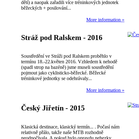
dětí) a naopak zařadili více tréninkových jednotek
běžeckých + posilování...
More information »
Stráž pod Ralskem - 2016
Soustředění ve Stráži pod Ralskem proběhlo v
termínu 18.-22.květen 2016. Vzhledem k nehodě
(spadl strop na bazéně) jsme museli soustředění
pojmout jako cyklisticko-běžecké. Běžecké
tréninkové jednotky se odehrávaly...
More information »
Český Jiřetín - 2015
Klasická destinace, klasický termín... . Počasí nám
relativně přálo, takže naše MTB rozhodně
neodpočívala. A pokud bylo opravdu nehezky,...