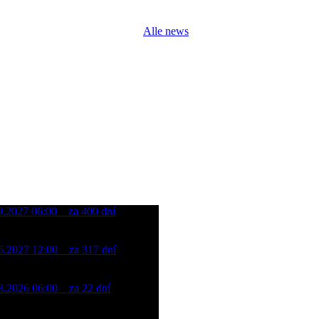
Alle news
09.2027 06:00
za 400 dní
noman Extreme Punk Triathlon
tareál Klíny - Erzgebirge
06.2027 12:00
za 317 dní
noman Cross Triathlon Most
t
08.2026 06:00
za 22 dní
noman Extreme Punk Triathlon
tareál Klíny - Erzgebirge