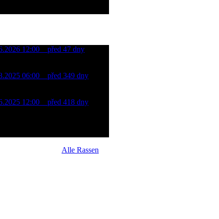
06.2026 12:00
před 47 dny
noman Cross Triathlon Most
t
08.2025 06:00
před 349 dny
 - PUNK/ROCK (XTRI)
tareál Klíny - Erzgebirge
06.2025 12:00
před 418 dny
noman Cross Triathlon Most
t
Alle Rassen