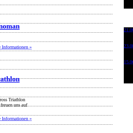
snoman
21.
Kruš
Mos
23.
e Informationen »
KOT
Spor
15.
Kruš
Mos
iathlon
ss Triathlon
 freuen uns auf
e Informationen »