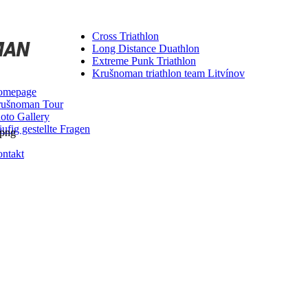
Cross Triathlon
Long Distance Duathlon
Extreme Punk Triathlon
Krušnoman triathlon team Litvínov
omepage
ušnoman Tour
oto Gallery
ufig gestellte Fragen
ntakt