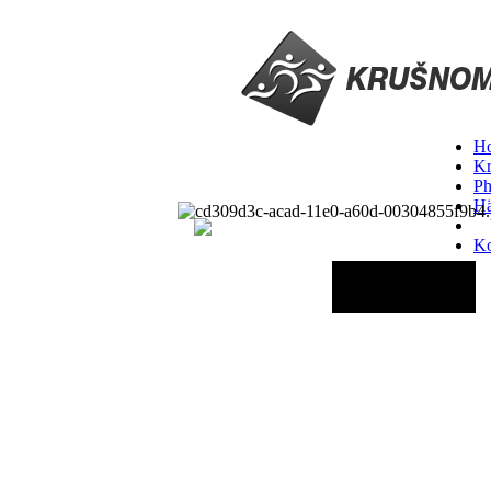
H
Kr
Ph
Hä
Ko
29.08.2026 - 06:00