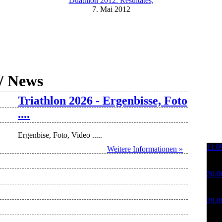
Duathlon 2012: Resultates,
7. Mai 2012
/ News
Triathlon 2026 - Ergenbisse, Foto
....
Ergenbise, Foto, Video .....
11.
Weitere Informationen »
Kruš
Spor
20.
Kruš
Mos
29.
Kruš
Spor