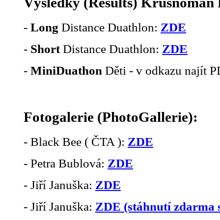
Výsledky (Results) Krušnoman 
-
Long
Distance Duathlon:
ZDE
-
Short
Distance Duathlon:
ZDE
-
MiniDuathon
Děti - v odkazu najít 
Fotogalerie (PhotoGallerie):
- Black Bee ( ČTA ):
ZDE
- Petra Bublová:
ZDE
- Jiří Januška:
ZDE
- Jiří Januška:
ZDE (stáhnutí zdarma 