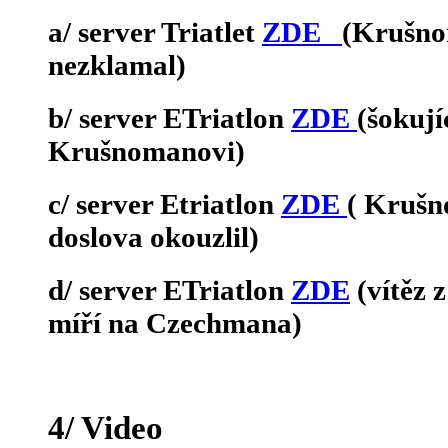
a/ server Triatlet
ZDE
(Krušno
nezklamal)
b/ server ETriatlon
ZDE
(šokují
Krušnomanovi)
c/ server Etriatlon
ZDE
( Kruš
doslova okouzlil)
d/ server ETriatlon
ZDE
(vítěz
míří na Czechmana)
4/ Video