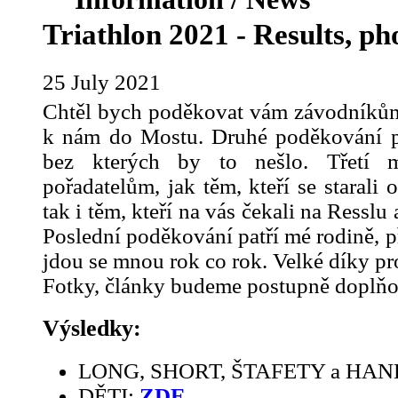
Triathlon 2021 - Results, ph
25 July 2021
Chtěl bych poděkovat vám závodníkům, 
k nám do Mostu. Druhé poděkování pa
bez kterých by to nešlo. Třetí 
pořadatelům, jak těm, kteří se starali 
tak i těm, kteří na vás čekali na Resslu
Poslední poděkování patří mé rodině, př
jdou se mnou rok co rok. Velké díky pro
Fotky, články budeme postupně doplňova
Výsledky:
LONG, SHORT, ŠTAFETY a HA
DĚTI:
ZDE