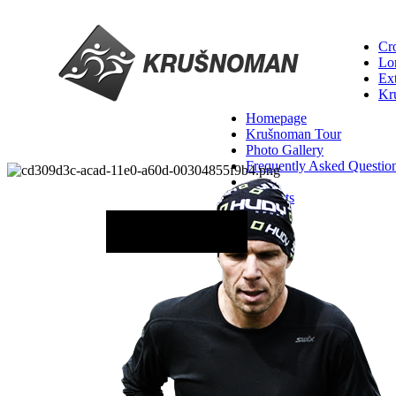
Cro
Lo
Ex
Kr
Homepage
Krušnoman Tour
Photo Gallery
Frequently Asked Questio
Contacts
29 August 2026 - 06:00