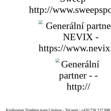
Krušnoman Triathlon team Litvínov - Tel.num.: +420 736 227 998 