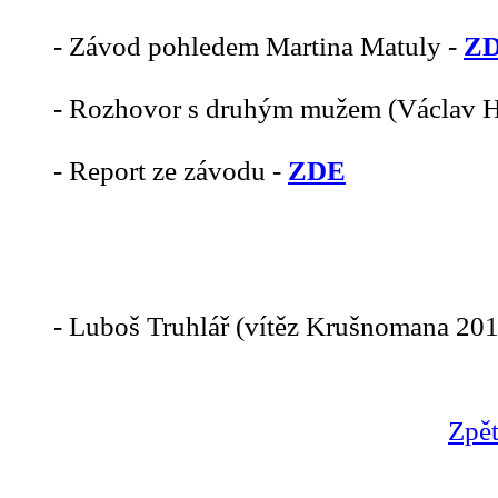
- Závod pohledem Martina Matuly -
Z
- Rozhovor s druhým mužem (Václav H
- Report ze závodu -
ZDE
- Luboš Truhlář (vítěz Krušnomana 20
Zpět