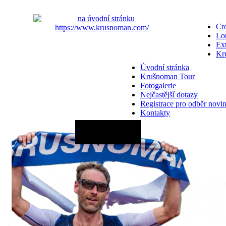
Cro
Lo
Ex
Kr
Úvodní stránka
Krušnoman Tour
Fotogalerie
Nejčastější dotazy
Registrace pro odběr novi
Kontakty
20.06.2027 - 12:00