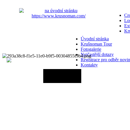
Cro
Lo
Ex
Kr
Úvodní stránka
Krušnoman Tour
Fotogalerie
Nejčastější dotazy
Registrace pro odběr novi
Kontakty
20.06.2027 - 12:00