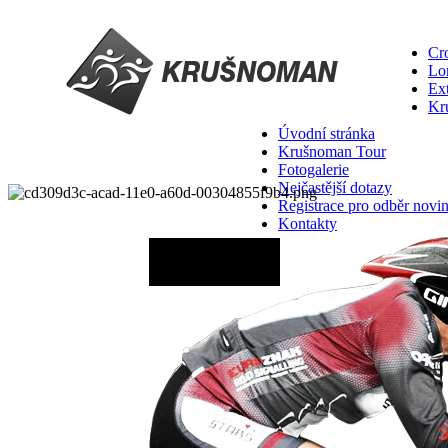
Cro
Lo
Ex
Kr
Úvodní stránka
Krušnoman Tour
Fotogalerie
Nejčastější dotazy
Registrace pro odběr novi
Kontakty
29.08.2026 - 06:00