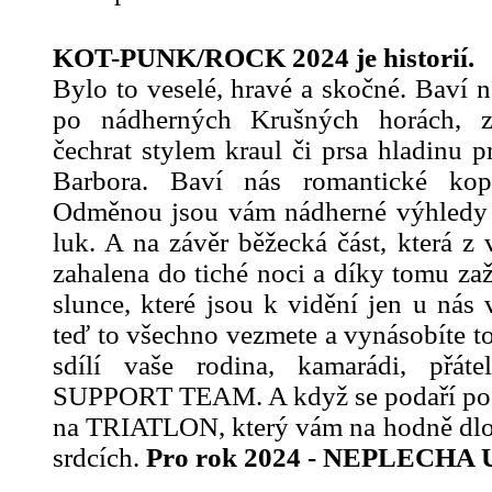
KOT-PUNK/ROCK 2024 je historií.
Bylo to veselé, hravé a skočné. Baví ná
po nádherných Krušných horách, z
čechrat stylem kraul či prsa hladinu 
Barbora. Baví nás romantické kop
Odměnou jsou vám nádherné výhledy d
luk. A na závěr běžecká část, která z v
zahalena do tiché noci a díky tomu za
slunce, které jsou k vidění jen u nás
teď to všechno vezmete a vynásobíte to
sdílí vaše rodina, kamarádi, přáte
SUPPORT TEAM. A když se podaří počas
na TRIATLON, který vám na hodně dlo
srdcích.
Pro rok 2024 - NEPLECH